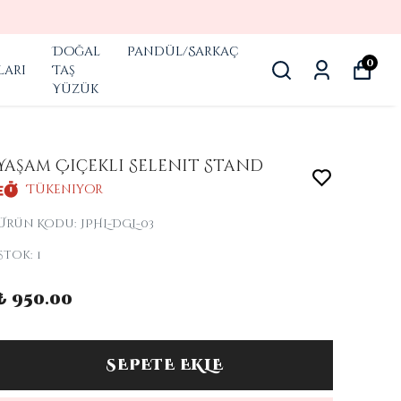
Doğal
Pandül/Sarkaç
0
ları
Taş
Yüzük
Yaşam Çiçekli Selenit Stand
Tükeniyor
Ürün Kodu
:
JPHL-DGL-03
Stok
:
1
₺ 950.00
SEPETE EKLE