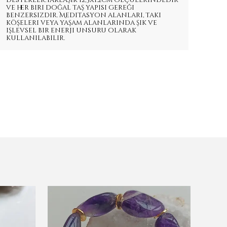
destekler.Yaklaşık 12,5x1.2cm ölçülerindedir
ve her biri doğal taş yapısı gereği
benzersizdir. Meditasyon alanları, takı
köşeleri veya yaşam alanlarında şık ve
işlevsel bir enerji unsuru olarak
kullanılabilir.