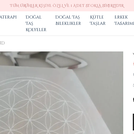
TÜM ÜRÜNLER KIŞIYE ÖZEL VE 1 ADET STOKLA SINIRLIDIR
aterapi
Doğal
Doğal Taş
Kütle
Erkek
Taş
Bileklikler
Taşlar
Tasarım
Kolyeler
nd