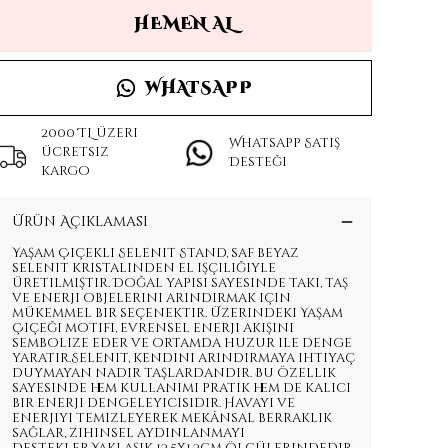
HEMEN AL
WHATSAPP
2000 TL üzeri
Whatsapp Satış
ücretsiz
Desteği
kargo
Ürün Açıklaması
Yaşam Çiçekli Selenit Stand, saf beyaz
selenit kristalinden el işçiliğiyle
üretilmiştir. Doğal yapısı sayesinde takı, taş
ve enerji objelerini arındırmak için
mükemmel bir seçenektir. Üzerindeki Yaşam
Çiçeği motifi, evrensel enerji akışını
sembolize eder ve ortamda huzur ile denge
yaratır.Selenit, kendini arındırmaya ihtiyaç
duymayan nadir taşlardandır. Bu özellik
sayesinde hem kullanımı pratik hem de kalıcı
bir enerji dengeleyicisidir. Havayı ve
enerjiyi temizleyerek mekânsal berraklık
sağlar, zihinsel aydınlanmayı