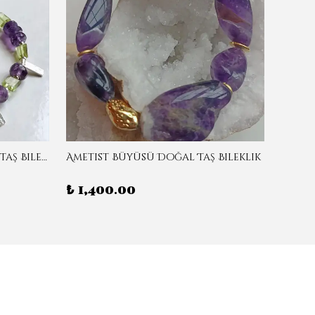
Ametist & Zebercet Doğal Taş Bileklik
Ametist Büyüsü Doğal Taş Bileklik
Ameti
₺ 1,400.00
₺ 1,