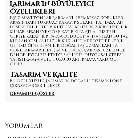
Larimar’ın Büyüleyici
Özellikleri
Eşsiz mavi tonlar, Larimar’ın bembeyaz köpükler
arasındaki turkuaz Karayip sularını anımsatan
desenleri ile her biri tek ve benzersiz bir güzellik
sunar. Efsaneye göre kayıp kıta Atlantis’ten
geriye kalan bir parça olduğuna inanılan bu taş,
kullanıcısına huzur, sükûnet ve pozitif enerji
getirdiğine inanılır. Doğal taş uzmanlarına
göre Larimar, iletişim ve boğaz çakrası üzerinde
dengeleyici bir etkiye sahiptir; duygusal stresi
yatıştırmaya ve iç huzuru artırmaya yardımcı
olur.
Tasarım ve Kalite
Bu özel yüzük, Larimar’ın doğal ihtişamını öne
çıkaracak şekilde 925
Devamını Göster
Yorumlar