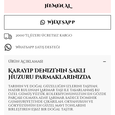
HEMEN AL
WHATSAPP
2000 TL üzeri ücretsiz kargo
Whatsapp Satış Desteği
Ürün Açıklaması
Karayip Denizi’nin Saklı
Huzuru Parmaklarınızda
Tarihin ve doğal güzelliğin izlerini taşıyan,
nadir bulunan Larimar taşı ile tasarlanmış bu
özel gümüş yüzük, koleksiyonunuzun en gözde
parçası olmaya aday. Larimar, sadece Dominik
Cumhuriyeti’nde çıkarılan, okyanusun ve
gökyüzünün en güzel mavi tonlarını
birleştiren eşsiz bir doğal taştır.