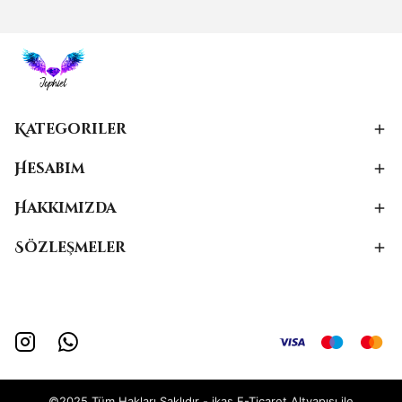
Kategoriler
Hesabım
Hakkımızda
Sözleşmeler
©2025 Tüm Hakları Saklıdır - ikas E-Ticaret
Altyapısı ile