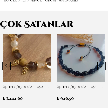
Bu ürün için henüz yorum yapılmamış.
Çok Satanlar
Altın Güç Doğal Taş Bileklik
Altın Güç Doğal Taş İpli Tasarım
₺ 1,444.00
₺ 940.50