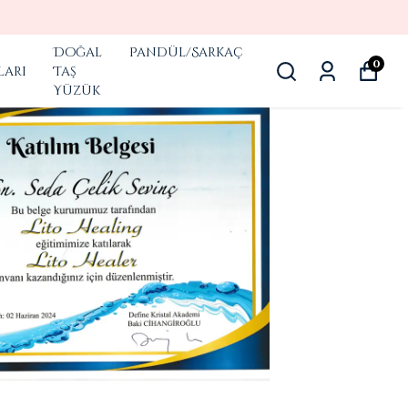
Doğal
Pandül/Sarkaç
0
ları
Taş
Yüzük