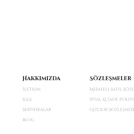
Hakkımızda
Sözleşmeler
İletişim
Mesafeli Satış Söz
S.S.S
İptal & İade Politi
Sertifikalar
Gizlilik Sözleşmes
Blog