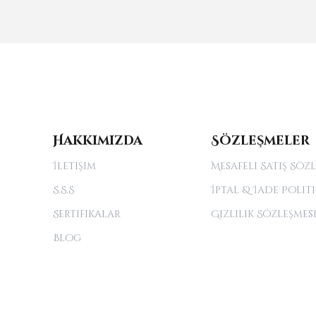
Hakkımızda
Sözleşmeler
İletişim
Mesafeli Satış Söz
S.S.S
İptal & İade Politi
Sertifikalar
Gizlilik Sözleşmes
Blog