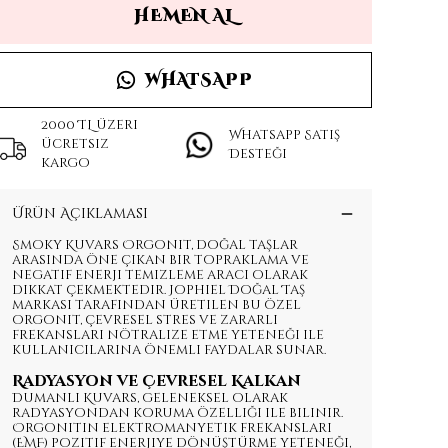
HEMEN AL
WHATSAPP
2000 TL üzeri
Whatsapp Satış
ücretsiz
Desteği
kargo
Ürün Açıklaması
Smoky Kuvars Orgonit, doğal taşlar
arasında öne çıkan bir topraklama ve
negatif enerji temizleme aracı olarak
dikkat çekmektedir. Jophiel Doğal Taş
markası tarafından üretilen bu özel
orgonit, çevresel stres ve zararlı
frekansları nötralize etme yeteneği ile
kullanıcılarına önemli faydalar sunar.
Radyasyon ve Çevresel Kalkan
Dumanlı Kuvars, geleneksel olarak
radyasyondan koruma özelliği ile bilinir.
Orgonitin elektromanyetik frekansları
(EMF) pozitif enerjiye dönüştürme yeteneği,