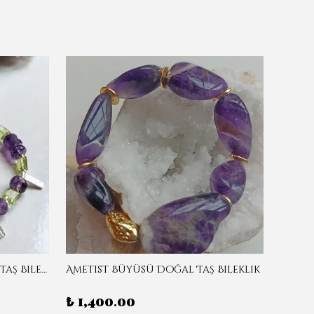
Ametist & Zebercet Doğal Taş Bileklik
Ametist Büyüsü Doğal Taş Bileklik
Ameti
₺ 1,400.00
₺ 1,