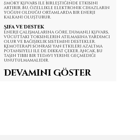
Smoky Kuvars ile birleştiğinde etkisini
artırır. Bu, özellikle elektronik cihazların
yoğun olduğu ortamlarda bir enerji
kalkanı oluşturur.
Şifa ve Destek
Enerji çalışmalarına göre, Dumanlı Kuvars,
vücuttaki toksinlerin atılmasına yardımcı
olur ve bağışıklık sistemini destekler.
Kemoterapi sonrası yan etkileri azaltma
potansiyeli ile de dikkat çeker. Ancak, bu
taşın tıbbi bir tedavi yerine geçmediği
unutulmamalıdır.
Devamını Göster