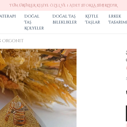
TÜM ÜRÜNLER KIŞIYE ÖZEL VE 1 ADET STOKLA SINIRLIDIR
aterapi
Doğal
Doğal Taş
Kütle
Erkek
Taş
Bileklikler
Taşlar
Tasarım
Kolyeler
s Orgonit