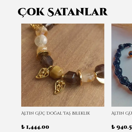
Çok Satanlar
eklik
Altın Güç Doğal Taş Bileklik
Altın Gü
₺ 1,444.00
₺ 940.