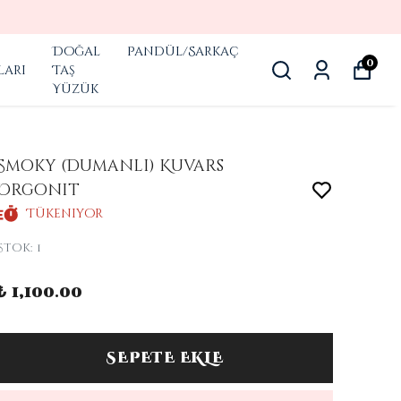
Doğal
Pandül/Sarkaç
0
ları
Taş
Yüzük
Smoky (Dumanlı) Kuvars
Orgonit
Tükeniyor
Stok
:
1
₺ 1,100.00
SEPETE EKLE