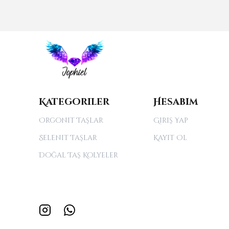
Kategoriler
Hesabım
Orgonit Taşlar
Giriş Yap
Selenit Taşlar
Kayıt Ol
Doğal Taş Kolyeler