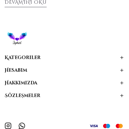
tarihini keşfedin.
DEVAMINI OKU
Kategoriler
Hesabım
Hakkımızda
Sözleşmeler