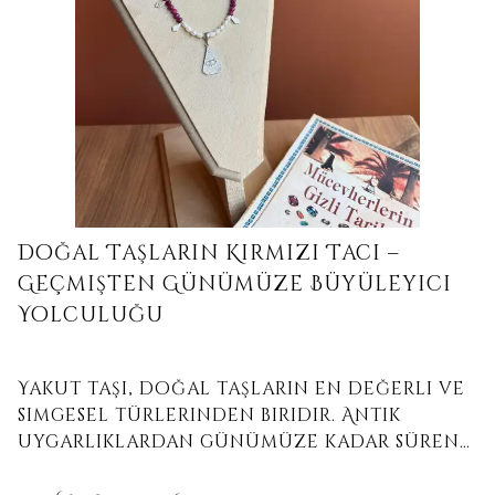
Doğal Taşların Kırmızı Tacı –
Geçmişten Günümüze Büyüleyici
Yolculuğu
Yakut taşı, doğal taşların en değerli ve
simgesel türlerinden biridir. Antik
uygarlıklardan günümüze kadar süren
bu kırmızı taşın gizemli enerjisini ve