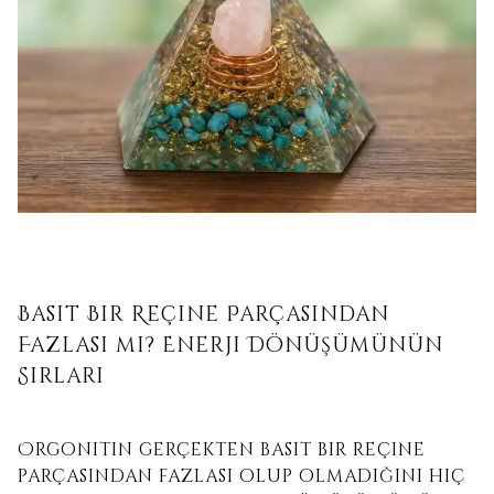
Basit Bir Reçine Parçasından
Fazlası mı? Enerji Dönüşümünün
Sırları
Orgonitin gerçekten basit bir reçine
parçasından fazlası olup olmadığını hiç