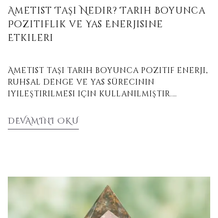
Ametist Taşı Nedir? Tarih Boyunca
Pozitiflik ve Yas Enerjisine
Etkileri
Ametist taşı tarih boyunca pozitif enerji,
ruhsal denge ve yas sürecinin
iyileştirilmesi için kullanılmıştır.
Ametistin şifalı etkilerini geçmişten
günümüze keşfedin.
DEVAMINI OKU