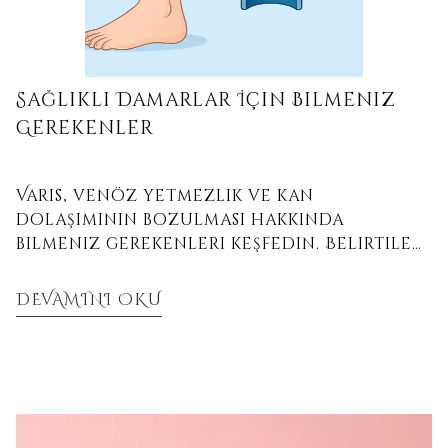
Sağlıklı Damarlar İçin Bilmeniz
Gerekenler
Varis, venöz yetmezlik ve kan
dolaşımının bozulması hakkında
bilmeniz gerekenleri keşfedin. Belirtiler,
nedenler, korunma yolları ve damar
sağlığını destekleyen doğal öneriler.
DEVAMINI OKU