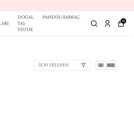
Doğal
Pandül/Sarkaç
0
ları
Taş
Yüzük
Son eklenen