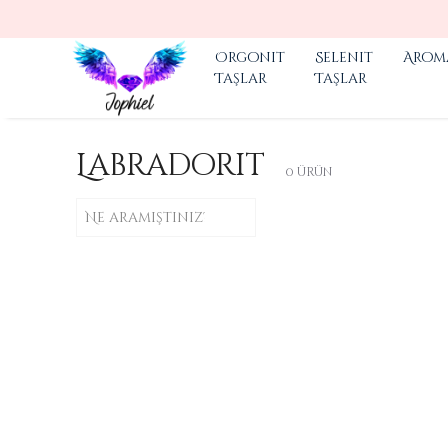
2000 TL ÜZERI ÜCRETSIZ KARGO
Orgonit
Selenit
Arom
Taşlar
Taşlar
Labradorit
0
ürün