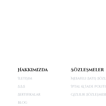
Hakkımızda
Sözleşmeler
İletişim
Mesafeli Satış Söz
S.S.S
İptal & İade Politi
Sertifikalar
Gizlilik Sözleşmes
Blog