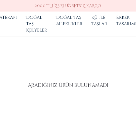
aterapi
Doğal
Doğal Taş
Kütle
Erkek
Taş
Bileklikler
Taşlar
Tasarım
Kolyeler
Aradığınız ürün bulunamadı